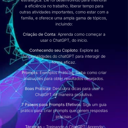
a eficiência no trabalho, liberar tempo para
outras atividades importantes, como estar com a
família, e oferece uma ampla gama de tópicos,
incluindo:
Criação de Conta
: Aprenda como começar a
usar o ChatGPT, do início.
Conhecendo seu Copiloto
: Explore as
funcionalidades do chatGPT para interagir de
forma eficaz.
Prompts
: Exemplos Práticos: Saiba como criar
instruções para obter resultados desejados.
Boas Práticas
: Descubra dicas para usar o
ChatGPT de maneira produtiva.
7 Passos para Prompts Efetivos
: Siga um guia
prático para criar prompts que gerem respostas
precisas.
Técnicas
– Treinando o ChatGPT: Aprenda